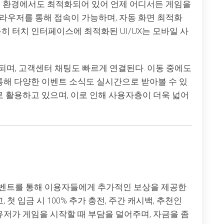
 환경에서도 최적화되어 있어 언제 어디서든 게임을
브라우저를 통해 접속이 가능하며, 자동 화면 최적화
히 터치 인터페이스에 최적화된 UI/UX는 모바일 사
며, 고객센터 채팅도 빠르게 연결된다. 이동 중에도
통해 다양한 이벤트 소식도 실시간으로 받아볼 수 있
로 활용하고 있으며, 이로 인해 사용자층이 더욱 넓어
벤트를 통해 이용자들에게 추가적인 보상을 제공한
 첫 입금 시 100% 추가 충전, 주간 캐시백, 추천인
유저가 게임을 시작할 때 부담을 덜어주며, 자금을 좀