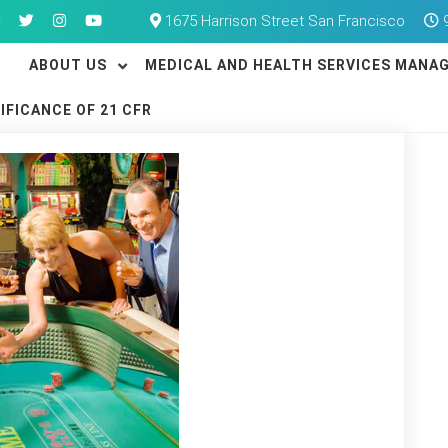
1675 Harrison Street San Francisco
9
ABOUT US
MEDICAL AND HEALTH SERVICES MANA
IFICANCE OF 21 CFR