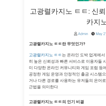
고광렬카지노 ㅌㅌ: 신
카지노
Admin
May 21
고광렬카지노 ㅌㅌ란 무엇인가?
고광렬카지노 ㅌㅌ
는 온라인 도박 업계에서 
히 높은 신뢰성과 빠른 서비스로 이용자들 사
미 다양한 온라인 커뮤니티와 게임 포럼 등에
공정한 게임 운영과 안정적인 출금 시스템으
거나 다른 경로를 사용하는 유저들의 은어로
근법을 의미한다.
고광렬카지노 ㅌㅌ의 인기 비결