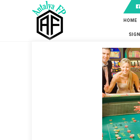
Skip
to
content
HOME
SIGN
Antalyafp