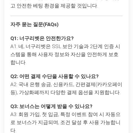
고 안전한 베팅 환경을 제공할 것입니다.
자주 묻는 질문(FAQs)
Q1: 너구리벳은 안전한가요?
A1: 네, 너구리벳은 SSL 보안 기술과 2단계 인증 시
스템을 통해 사용자 정보와 자산을 안전하게 보호
합니다.
Q2: 어떤 결제 수단을 사용할 수 있나요?
A2: 국내 은행 송금, 신용카드, 간편결제(카카오페이
등), 가상화폐까지 다양한 결제 옵션을 지원합니다.
Q3: 보너스는 어떻게 받을 수 있나요?
A3: 회원 가입, 첫 입금, 특정 이벤트 참여 시 자동으
로 보너스가 지급되며, 조건 달성 후 사용 가능합니
다.