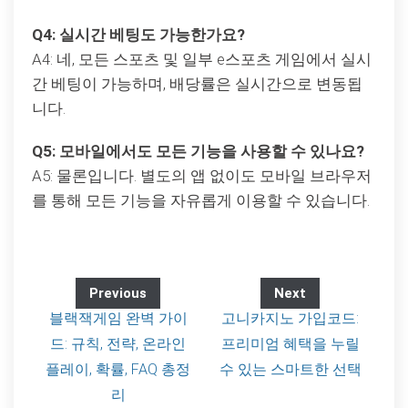
Q4: 실시간 베팅도 가능한가요?
A4: 네, 모든 스포츠 및 일부 e스포츠 게임에서 실시
간 베팅이 가능하며, 배당률은 실시간으로 변동됩
니다.
Q5: 모바일에서도 모든 기능을 사용할 수 있나요?
A5: 물론입니다. 별도의 앱 없이도 모바일 브라우저
를 통해 모든 기능을 자유롭게 이용할 수 있습니다.
Previous
Next
블랙잭게임 완벽 가이
고니카지노 가입코드:
드: 규칙, 전략, 온라인
프리미엄 혜택을 누릴
플레이, 확률, FAQ 총정
수 있는 스마트한 선택
리