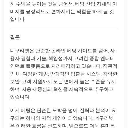
히 수익을 높이는 것을 넘어서, 베팅 산업 자체의 이
미지를 긍정적으로 변화시키는 역할을 하게 될 것
입니다.
결론
너구리벳은 단순한 온라인 베팅 사이트를 넘어, 사
용자 경험과 기술, 책임성까지 고려한 종합 엔터테
인먼트 플랫폼으로 자리매김하고 있습니다. 직관적
인 UI, 다양한 게임, 안정적인 입출금 시스템, 강력한
보안, 고객 지원까지 모든 면에서 높은 수준을 유지
하며, 사용자 중심의 혁신을 지속적으로 추구하고
있습니다.
이제 베팅은 단순한 도박을 넘어, 전략과 분석이 요
구되는 하나의 지적 게임이 되었습니다. 너구리벳
은 이러한 흐름을 선도하며, 앞으로도 더욱 흥미롭