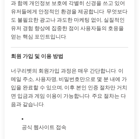
과 함께 개인정보 보호에 각별히 신경을 쓰고 있어
세
유저들에게 안정적인 환경을 제공합니다. 무엇보다
계
도 불필요한 광고나 과도한 마케팅 없이, 실질적인
유저 경험 향상에 집중한 점이 사용자들의 호응을
얻는 핵심 포인트입니다.
회원 가입 및 이용 방법
너구리벳의 회원가입 과정은 매우 간단합니다. 이
메일 주소, 사용자명, 비밀번호만으로 몇 분 내에 가
입을 완료할 수 있으며, 이후 본인 인증 절차만 거치
면 입금과 게임 이용이 가능합니다. 주요 절차는 다
음과 같습니다.
공식 웹사이트 접속