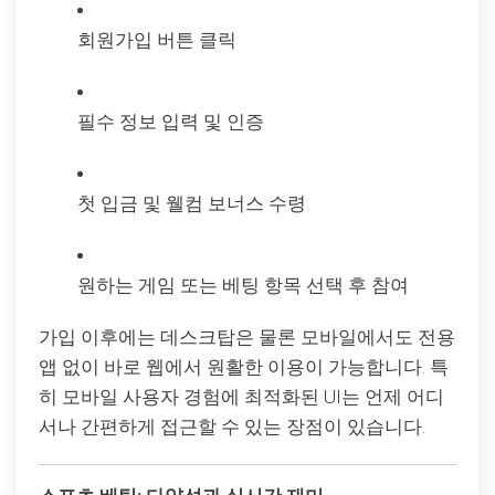
회원가입 버튼 클릭
필수 정보 입력 및 인증
첫 입금 및 웰컴 보너스 수령
원하는 게임 또는 베팅 항목 선택 후 참여
가입 이후에는 데스크탑은 물론 모바일에서도 전용
앱 없이 바로 웹에서 원활한 이용이 가능합니다. 특
히 모바일 사용자 경험에 최적화된 UI는 언제 어디
서나 간편하게 접근할 수 있는 장점이 있습니다.