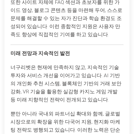
또한 사이트 자체에 FAQ 섹션과 초보자를 위한 가
이드 영상, 블로그 콘텐츠 등을 마련해 두어, 스스로
문제를 해결할 수 있는 자가 진단과 학습 환경도 조
성되어 있습니다. 이런 종합적인 지원은 사용자 만
족도 향상에 직접적인 기여를 하고 있습니다.
미래 전망과 지속적인 발전
너구리벳은 현재에 만족하지 않고, 지속적인 기술
투자와 서비스 개선을 이어가고 있습니다. AI 기반
의 개인화 추천 시스템, 블록체인 기반의 거래 보안
강화, VR 기술을 활용한 실감형 카지노 게임 개발
등 미래 지향적인 전략이 전개되고 있습니다.
뿐만 아니라 국내외 파트너십 확대와 함께, 글로벌
시장으로의 확장을 위한 다국어 지원, 현지화 마케
팅 전략도 병행되고 있습니다. 이러한 노력은 단순