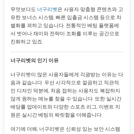
가
무엇보다도
너구리벳
은 사용자 맞춤형 콘텐츠와 고
이
유한 보너스 시스템, 빠른 입출금 시스템 등으로 차
드:
별화를 꾀하고 있습니다. 전통적인 베팅 플랫폼에
재
서 벗어나 재미와 전략이 조화를 이루는 공간으로
미
진화하고 있죠.
와
전
략
너구리벳의 인기 이유
이
너구리벳이 많은 사용자들에게 각광받는 이유는 다
만
음과 같습니다. 우선 시각적으로 깔끔하고 직관적
나
인 디자인 덕분에, 처음 접하는 사용자도 복잡하지
는
않게 원하는 메뉴를 찾을 수 있습니다. 또한 실시간
온
배당률 업데이트와 다양한 스포츠 리그, 이벤트 지
라
원은 실시간 베팅의 짜릿함을 더해줍니다.
인
베
여기에 더해, 너구리벳은 신뢰성 있는 보안 시스템
팅