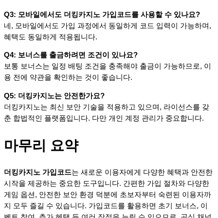
Q3: 모바일에서도 더킹카지노 가입코드를 사용할 수 있나요?
네, 모바일에서도 가입 과정에서 동일하게 코드 입력이 가능하며,
혜택도 동일하게 적용됩니다.
Q4: 보너스를 출금하려면 조건이 있나요?
보통 보너스는 일정 배팅 조건을 충족해야 출금이 가능하므로, 이
용 전에 약관을 확인하는 것이 좋습니다.
Q5: 더킹카지노는 안전한가요?
더킹카지노는 최신 보안 기술을 적용하고 있으며, 라이선스를 갖
춘 합법적인 플랫폼입니다. 다만 개인 계정 관리가 중요합니다.
마무리 요약
더킹카지노 가입코드
는 새로운 이용자에게 다양한 혜택과 안전한
시작을 제공하는 중요한 도구입니다. 간편한 가입 절차와 다양한
게임 옵션, 안전한 보안 환경 덕분에 초보자부터 숙련된 이용자까
지 모두 즐길 수 있습니다. 가입코드를 활용하면 초기 보너스, 이
벤트 참여, 추가 혜택 등 여러 장점을 누릴 수 있으므로, 공식 채널