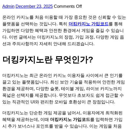
on
Admin
December 23, 2025
Comments Off
더
온라인 카지노를 처음 이용할 때 가장 중요한 것은 신뢰할 수 있는
킹
플랫폼을 선택하는 것입니다. 특히
더킹카지노 가입코드
를 통해
카
가입하면 다양한 혜택과 안전한 환경에서 게임을 즐길 수 있습니
지
다. 이번 글에서는 더킹카지노의 장점, 가입 과정, 다양한 게임 옵
노
션과 주의사항까지 자세히 안내해 드리겠습니다.
가
입
더킹카지노란 무엇인가?
코
드:
안
더킹카지노는 최근 온라인 카지노 이용자들 사이에서 큰 인기를
전
끌고 있는 플랫폼입니다. 최신 보안 기술을 적용하여 안전한 게임
하
환경을 제공하며, 다양한 슬롯, 테이블 게임, 라이브 카지노까지
고
폭넓은 선택지를 제공합니다. 무엇보다 초보자도 쉽게 접근할 수
편
있는 직관적인 UI와 편리한 모바일 호환성이 큰 장점입니다.
리
한
더킹카지노는 단순한 게임 제공을 넘어서, 이용자에게 최적화된
온
혜택을 제공하는데, 이때
더킹카지노 가입코드
를 입력하면 가입
라
시 추가 보너스나 포인트를 받을 수 있습니다. 이는 게임을 처음