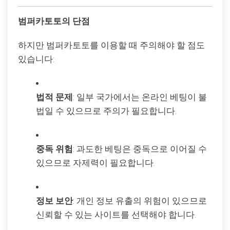
범퍼카토토의 단점
하지만 범퍼카토토를 이용할 때 주의해야 할 점도
있습니다:
법적 문제
: 일부 국가에서는 온라인 베팅이 불
법일 수 있으므로 주의가 필요합니다.
중독 위험
: 과도한 베팅은 중독으로 이어질 수
있으므로 자제력이 필요합니다.
정보 보안
: 개인 정보 유출의 위험이 있으므로
신뢰할 수 있는 사이트를 선택해야 합니다.