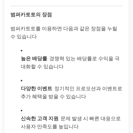
범퍼카토토의 장점
범퍼카토토를 이용하면 다음과 같은 장점을 누릴
수 있습니다:
높은 배당률
: 경쟁력 있는 배당률로 수익을 극
대화할 수 있습니다.
다양한 이벤트
: 정기적인 프로모션과 이벤트로
추가 혜택을 받을 수 있습니다.
신속한 고객 지원
: 문제 발생 시 빠른 대응으로
사용자 만족도를 높입니다.