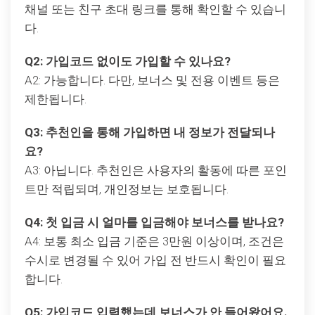
채널 또는 친구 초대 링크를 통해 확인할 수 있습니
다.
Q2: 가입코드 없이도 가입할 수 있나요?
A2: 가능합니다. 다만, 보너스 및 전용 이벤트 등은
제한됩니다.
Q3: 추천인을 통해 가입하면 내 정보가 전달되나
요?
A3: 아닙니다. 추천인은 사용자의 활동에 따른 포인
트만 적립되며, 개인정보는 보호됩니다.
Q4: 첫 입금 시 얼마를 입금해야 보너스를 받나요?
A4: 보통 최소 입금 기준은 3만원 이상이며, 조건은
수시로 변경될 수 있어 가입 전 반드시 확인이 필요
합니다.
Q5: 가입코드 입력했는데 보너스가 안 들어왔어요.