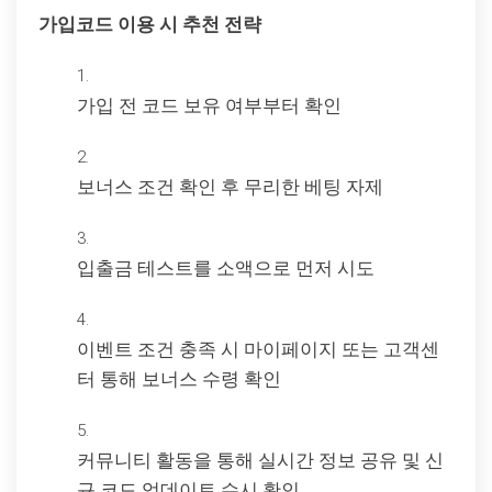
가입코드 이용 시 추천 전략
가입 전 코드 보유 여부부터 확인
보너스 조건 확인 후 무리한 베팅 자제
입출금 테스트를 소액으로 먼저 시도
이벤트 조건 충족 시 마이페이지 또는 고객센
터 통해 보너스 수령 확인
커뮤니티 활동을 통해 실시간 정보 공유 및 신
규 코드 업데이트 수시 확인