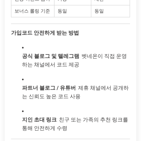
보너스 롤링 기준
동일
동일
가입코드 안전하게 받는 방법
공식 블로그 및 텔레그램
: 벳네온이 직접 운영
하는 채널에서 코드 제공
파트너 블로그 / 유튜버
: 제휴 채널에서 공개하
는 신뢰도 높은 코드 사용
지인 초대 링크
: 친구 또는 가족의 추천 링크를
통해 안전하게 수령