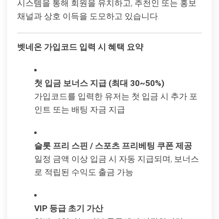
시스템을 통해 회원을 유치하고, 추천인 또는 홍보
용
채널과 상호 이득을 도모하고 있습니다.
법
벳네온 가입코드 입력 시 혜택 요약
첫 입금 보너스 지급 (최대 30~50%)
가입코드를 입력한 유저는 첫 입금 시 추가 포
인트 또는 배팅 자금 지급
슬롯 프리 스핀 / 스포츠 프리베팅 쿠폰 제공
일정 금액 이상 입금 시 자동 지급되며, 보너스
로 적립된 수익도 출금 가능
VIP 등급 초기 가산