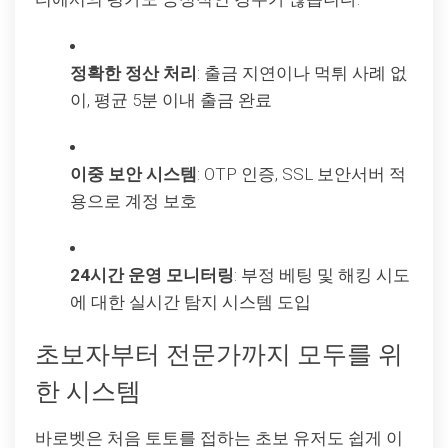
정확한 정산 처리
: 출금 지연이나 먹튀 사례 없
이, 평균 5분 이내 출금 완료
이중 보안 시스템
: OTP 인증, SSL 보안서버 적
용으로 계정 보호
24시간 운영 모니터링
: 부정 베팅 및 해킹 시도
에 대한 실시간 탐지 시스템 도입
초보자부터 전문가까지 모두를 위
한 시스템
바로벳은 처음 토토를 접하는 초보 유저도 쉽게 이