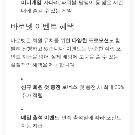
미니게임
: 사다리, 파워볼, 달팽이 등 짧은 시간
내에 즐길 수 있는 게임
바로벳 이벤트 혜택
바로벳은 회원 유치를 위한
다양한 프로모션
도 활
발히 진행하고 있습니다. 이벤트는 단순한 적립 포
인트 지급을 넘어, 실제 베팅에 도움을 줄 수 있는
실질적인 혜택을 제공합니다.
신규 회원 첫 충전 보너스
: 첫 충전 시 최대 30%
추가 적립
매일 출석 이벤트
: 연속 출석일에 따라 포인트
자동 지급