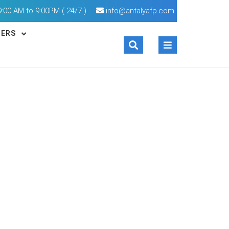
:00 AM to 9:00PM ( 24/7 )
info@antalyafp.com
GERS