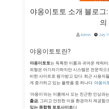
야옹이토토 소개 블로그:
의
Admin
July 1
야옹이토토란?
야옹이토토
는 독특한 이름과 귀여운 캐릭터
외형은 아기자기하지만 시스템은 전문적으
비한 사이트로 평가받고 있다. 최근 사용자들
게 증가하고 있는 플랫폼 중 하나다.
야옹이
‘야옹이’라는 이름에서 오는 친근한 인상과는
출금
, 그리고 안전한 이용 환경까지 제공함
있는 종합형 토토사이트
다.