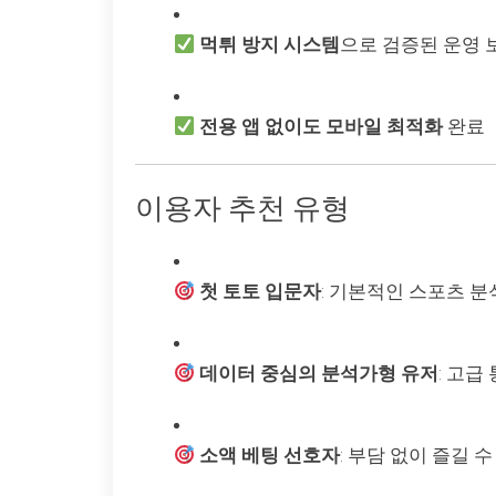
먹튀 방지 시스템
으로 검증된 운영 
전용 앱 없이도 모바일 최적화
완료
이용자 추천 유형
첫 토토 입문자
: 기본적인 스포츠 
데이터 중심의 분석가형 유저
: 고급
소액 베팅 선호자
: 부담 없이 즐길 