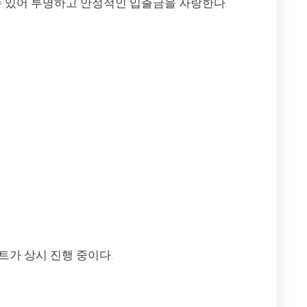
수 있어 투명하고 안정적인 입출금을 자랑한다.
가 상시 진행 중이다.