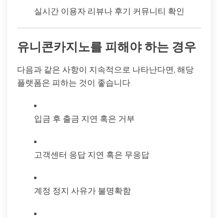
실시간 이용자 리뷰나 후기 커뮤니티 확인
유니콘카지노를 피해야 하는 경우
다음과 같은 사항이 지속적으로 나타난다면, 해당
플랫폼은 피하는 것이 좋습니다.
입금 후 출금 지연 혹은 거부
고객센터 응답 지연 혹은 무응답
계정 정지 사유가 불명확함