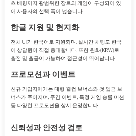
츠 베팅까지 광범위한 장르의 게임이 구성되어 있
어 사용자의 선택 폭이 넓습니다.
한글 지원 및 현지화
전체 UI가 한국어로 지원되며, 실시간 채팅도 한국
어 상담원이 직접 응대합니다. 또한 원화(KRW)로
충전 및 출금이 가능하여 접근성이 뛰어납니다.
프로모션과 이벤트
신규 가입자에게는 대형 웰컴 보너스와 첫 입금 보
너스가 주어지며, 주간 이벤트, 특정 게임 승률 미션
등 다양한 프로모션을 상시 운영합니다.
신뢰성과 안전성 검토