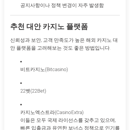
공지사항이나 정책 변경이 자주 발생함
추천 대안 카지노 플랫폼
신뢰성과 보안, 고객 만족도가 높은 해외 카지노 대
안 플랫폼을 고려해보는 것도 좋은 방법입니다.
비트카지노(Bitcasino)
22벳(22Bet)
카지노엑스트라(CasinoExtra)
이들은 모두 국제 라이선스를 갖추고 있으며,
빠른 입출금과 유연한 보너스 정책으로 인기를