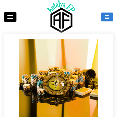
Skip
to
content
Antalyafp