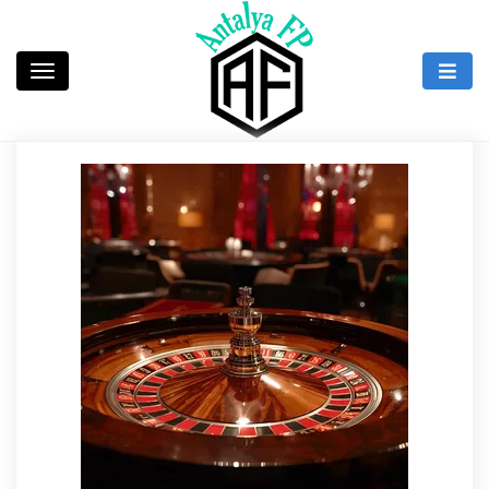
Skip
to
content
Antalyafp