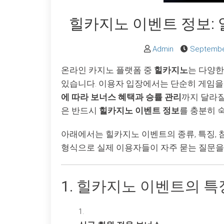
힐카지노 이벤트 정보:
Admin
September
온라인 카지노 플랫폼 중
힐카지노
는 다양한
있습니다. 이용자 입장에서는 단순히 게임을
에 따라 보너스 혜택과 승률 관리
까지 달라질
은 반드시
힐카지노 이벤트 정보
를 충분히 
아래에서는 힐카지노 이벤트의 종류, 특징, 참
형식으로 실제 이용자들이 자주 묻는 질문을
1. 힐카지노 이벤트의 특