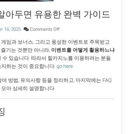
 알아두면 유용한 완벽 가이드
on
 16, 2025
Comments Off
힐
 게임과 보너스, 그리고 풍성한 이벤트로 주목받고
카
 즐기는 것뿐만 아니라,
이벤트를 어떻게 활용하느냐
지
 수 있습니다. 따라서 힐카지노를 이용하려는 분들
노
숙지하는 것이 중요합니다.
go here
이
벤
여 방법, 유의사항 등을 정리하고, 마지막에는 FAQ
트
 모아 상세히 설명합니다.
정
보:
징
알
아
두