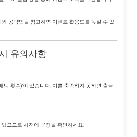
후기와 공략법을 참고하면 이벤트 활용도를 높일 수 있
 시 유의사항
 배팅 횟수)’이 있습니다. 이를 충족하지 못하면 출금
 있으므로 사전에 규정을 확인하세요.