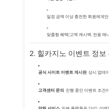
일정 금액 이상 충전한 회원에게만
맞춤형 혜택(고액 캐시백, 전용 매니
2. 힐카지노 이벤트 정보
공식 사이트 이벤트 게시판
: 상시 업
고객센터 문의
: 진행 중인 이벤트 조
알림 서비스
: 일부 플랫폼은 SMS, 이