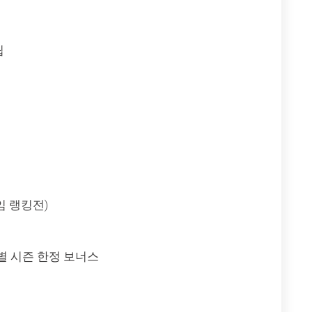
립
임 랭킹전)
특별 시즌 한정 보너스