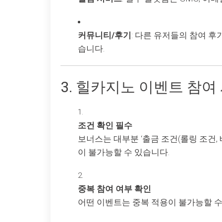
커뮤니티/후기
: 다른 유저들의 참여 
습니다.
3. 힐카지노 이벤트 참여
조건 확인 필수
보너스는 대부분 ‘출금 조건(롤링 조건,
이 불가능할 수 있습니다.
중복 참여 여부 확인
어떤 이벤트는 중복 적용이 불가능할 수